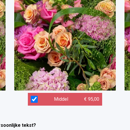
Middel
€ 95,00
rsoonlijke tekst?